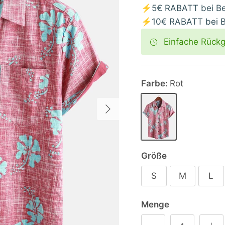
⚡5€ RABATT bei Bes
⚡10€ RABATT bei Be
Einfache Rück
Farbe:
Rot
Nächste
Rot
Größe
S
M
L
Menge