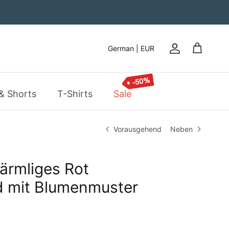
German | EUR
Konto
Einkaufsw
& Shorts
T-Shirts
Sale
Vorausgehend
Neben
ärmliges Rot
 mit Blumenmuster