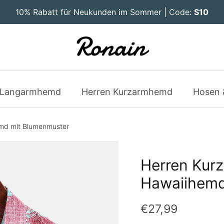
10% Rabatt für Neukunden im Sommer | Code:
S10
 Langarmhemd
Herren Kurzarmhemd
Hosen 
emd mit Blumenmuster
Herren Kurz
Hawaiihemd
€27,99