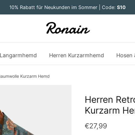
10% Rabatt für Neukunden im Sommer | Code:
S10
 Langarmhemd
Herren Kurzarmhemd
Hosen 
 Baumwolle Kurzarm Hemd
Herren Retr
Kurzarm H
€27,99