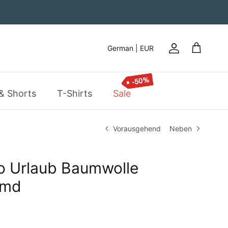
German | EUR
Konto
Einkaufsw
& Shorts
T-Shirts
Sale
Vorausgehend
Neben
o Urlaub Baumwolle
emd