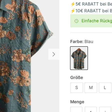
⚡5€ RABATT bei Bes
⚡10€ RABATT bei Be
Einfache Rück
Farbe:
Blau
Nächste
Blau
Größe
S
M
L
Menge