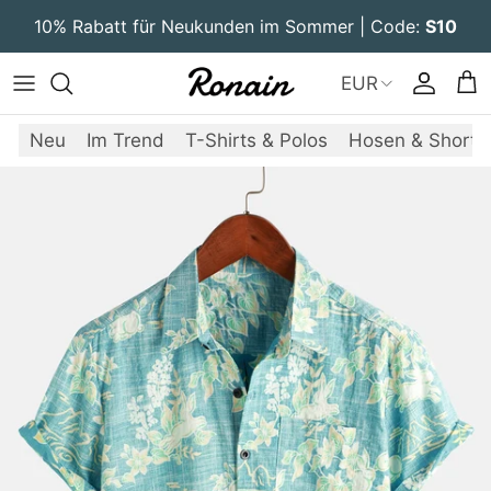
Direkt zum Inhalt
10% Rabatt für Neukunden im Sommer | Code:
S10
EUR
Konto
Ein
Neu
Im Trend
T-Shirts & Polos
Hosen & Shorts