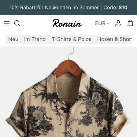
Direkt zum Inhalt
10% Rabatt für Neukunden im Sommer | Code:
S10
EUR
Konto
Ein
Neu
Im Trend
T-Shirts & Polos
Hosen & Shorts