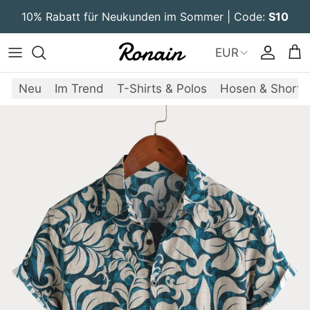
Direkt zum Inhalt
10% Rabatt für Neukunden im Sommer | Code:
S10
EUR
Konto
Ein
Neu
Im Trend
T-Shirts & Polos
Hosen & Shorts