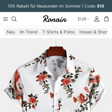
Direkt zum Inhalt
10% Rabatt für Neukunden im Sommer | Code:
S10
EUR
Konto
Ein
Neu
Im Trend
T-Shirts & Polos
Hosen & Shorts