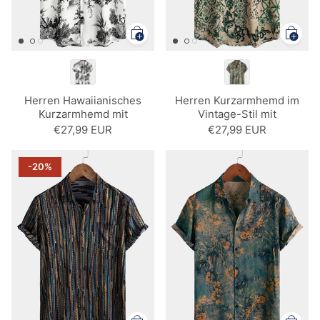
Herren Hawaiianisches
Herren Kurzarmhemd im
Kurzarmhemd mit
Vintage-Stil mit
Blumenmuster
Blumenmuster
€27,99 EUR
€27,99 EUR
-20%