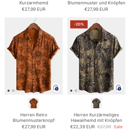
Kurzarmhemd
Blumenmuster und Knöpfen
€27,99 EUR
€27,99 EUR
-20%
Herren Retro
Herren Kurzärmeliges
Blumenmusterknopf
Hawaiihemd mit Knöpfen
Vintage Urlaub
€27,99 EUR
€22,39 EUR
€27,99
Sale