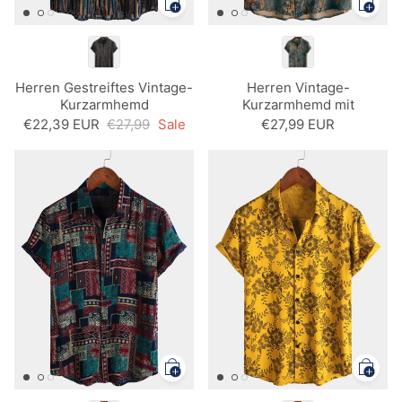
Herren Gestreiftes Vintage-
Herren Vintage-
Kurzarmhemd
Kurzarmhemd mit
Blumenmuster
€22,39 EUR
€27,99
Sale
€27,99 EUR