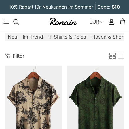
Direkt zum Inhalt
10% Rabatt für Neukunden im Sommer | Code:
S10
EUR
Konto
Ein
Neu
Im Trend
T-Shirts & Polos
Hosen & Shorts
Filter