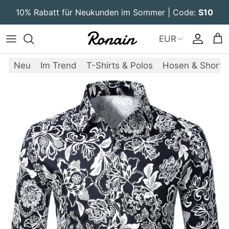
Direkt zum Inhalt
10% Rabatt für Neukunden im Sommer | Code:
S10
EUR
Konto
Ein
Neu
Im Trend
T-Shirts & Polos
Hosen & Shorts