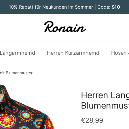
10% Rabatt für Neukunden im Sommer | Code:
S10
 Langarmhemd
Herren Kurzarmhemd
Hosen 
it Blumenmuster
Herren Lan
Blumenmus
€28,99