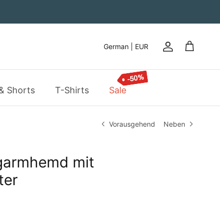
German | EUR
Konto
Einkaufsw
& Shorts
T-Shirts
Sale
Vorausgehend
Neben
garmhemd mit
ter