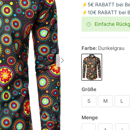
⚡5€ RABATT bei Bes
⚡10€ RABATT bei Be
Einfache Rück
Farbe:
Dunkelgrau
Nächste
Dunkelgrau
Größe
S
M
L
Menge