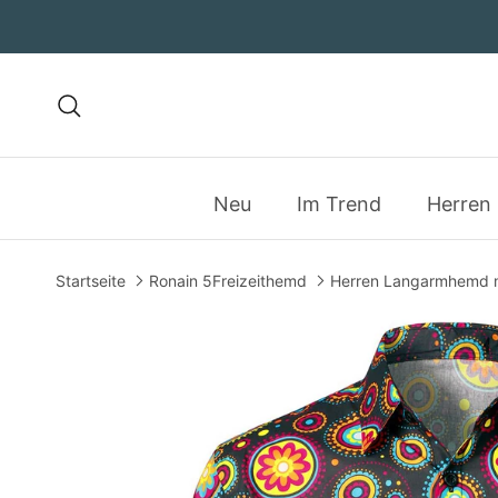
Direkt zum Inhalt
Suchen
Neu
Im Trend
Herren
Startseite
Ronain 5Freizeithemd
Herren Langarmhemd m