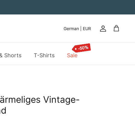
German | EUR
Konto
Einkaufsw
& Shorts
T-Shirts
Sale
ärmeliges Vintage-
md