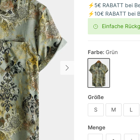
⚡5€ RABATT bei Bes
⚡10€ RABATT bei Be
Einfache Rück
Farbe:
Grün
Nächste
Grün
Größe
S
M
L
Menge