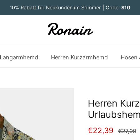
10% Rabatt für Neukunden im Sommer | Code:
S10
 Langarmhemd
Herren Kurzarmhemd
Hosen 
Herren Kurz
Urlaubshe
€22,39
€27,99