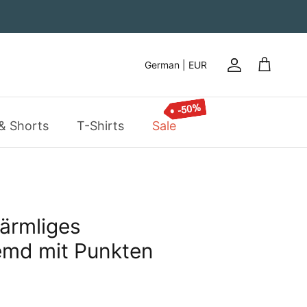
German | EUR
Konto
Einkaufsw
& Shorts
T-Shirts
Sale
ärmliges
md mit Punkten