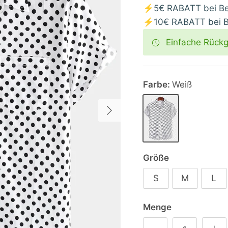
⚡5€ RABATT bei Bes
⚡10€ RABATT bei Be
Einfache Rück
Farbe:
Weiß
Nächste
Weiß
Größe
S
M
L
Menge