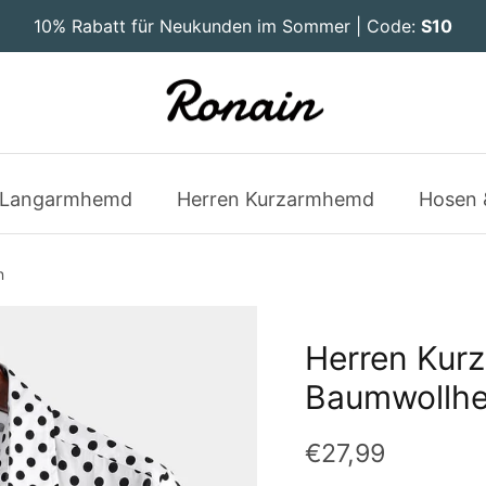
10% Rabatt für Neukunden im Sommer | Code:
S10
 Langarmhemd
Herren Kurzarmhemd
Hosen 
n
Herren Kurz
Baumwollhe
€27,99