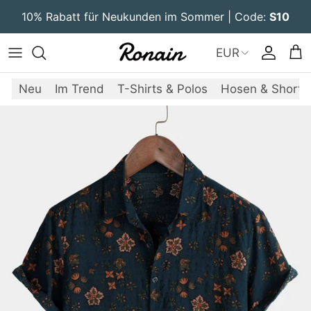
Direkt zum Inhalt
10% Rabatt für Neukunden im Sommer | Code:
S10
EUR
Konto
Ein
Neu
Im Trend
T-Shirts & Polos
Hosen & Shorts